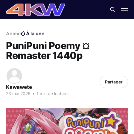
Anime
À la une
PuniPuni Poemy ¤
Remaster 1440p
Partager
Kawawete
23 mai 2026
•
1 min de lecture