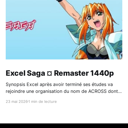
Excel Saga ¤ Remaster 1440p
Synopsis Excel après avoir terminé ses études va
rejoindre une organisation du nom de ACROSS dont
le chef est le grand Ilpalazzo et dont le but est de
23 mai 2026
1 min de lecture
conquérir le monde. Excel est une fille barge et
hystérique qui fait de terribles chutes auxquelles elle
résiste. Au cour de l&