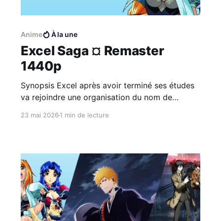
Anime
À la une
Excel Saga ¤ Remaster
1440p
Synopsis Excel après avoir terminé ses études
va rejoindre une organisation du nom de
ACROSS dont le chef est le grand Ilpalazzo et
23 mai 2026
1 min de lecture
dont le but est de conquérir le monde. Excel
est une fille barge et hystérique qui fait de
terribles chutes auxquelles elle résiste. Au cour
de l&