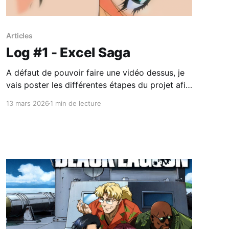
Articles
Log #1 - Excel Saga
A défaut de pouvoir faire une vidéo dessus, je
vais poster les différentes étapes du projet afin
de montrer comment fonctionne les upscales
13 mars 2026
1 min de lecture
chez nous. La source Un truc important quand
on essaie de faire un upscale de qualité, c'est la
source : elle doit pas être trop dégueu,