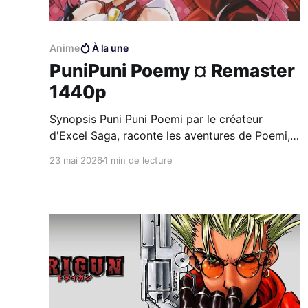
Anime
À la une
PuniPuni Poemy ¤ Remaster
1440p
Synopsis Puni Puni Poemi par le créateur
d'Excel Saga, raconte les aventures de Poemi,
la fille de Nabeshin et de Kumi Kumi. Alors que
23 mai 2026
1 min de lecture
ceux-ci sont tués par des aliens, Poemi se
réfugie chez son amie Futaba avec laquelle elle
va former un gang de magical girls