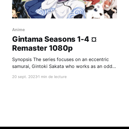
Anime
Gintama Seasons 1-4 ¤
Remaster 1080p
Synopsis The series focuses on an eccentric
samurai, Gintoki Sakata who works as an odd-
jobs freelancer. He helps a teenager named
20 sept. 2023
1 min de lecture
Shinpachi Shimura save his sister Tae from an
alien group that wants to send her to a brothel.
Impressed by Gintoki, Shinpachi becomes his
freelance apprentice to pay