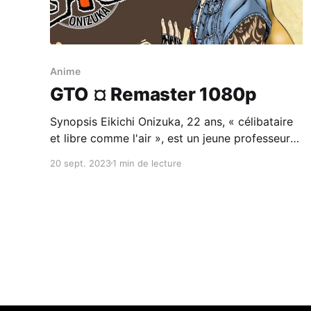
Anime
GTO ¤ Remaster 1080p
Synopsis Eikichi Onizuka, 22 ans, « célibataire
et libre comme l'air », est un jeune professeur
au passé douteux qui est nommé pour son
20 sept. 2023
1 min de lecture
premier poste dans une classe difficile ; il
montre rapidement une vision de
l'enseignement totalement décalée avec les
pratiques habituelles. Ses réactions
anticonformistes et directes,