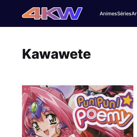
Animes
Séries
Ar
Kawawete