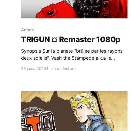
Anime
TRIGUN ¤ Remaster 1080p
Synopsis Sur la planète "brûlée par les rayons
deux soleils", Vash the Stampede a.k.a le
typhon humanoïde est une tête recherchée et
29 janv. 2026
1 min de lecture
mise à prix pour la modique somme de
$$60,000,000,000 (entendez $$ par double
dollars). Dans ce monde sans foi ni loi, les