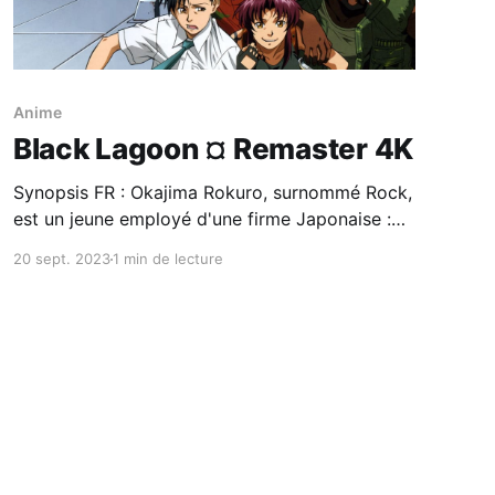
Anime
Black Lagoon ¤ Remaster 4K
Synopsis FR : Okajima Rokuro, surnommé Rock,
est un jeune employé d'une firme Japonaise :
Asahi Industrial. Il y mène une vie monotone.
20 sept. 2023
1 min de lecture
Cependant, sa vie d'employé va soudain
basculée lorsqu'il sera pris en otage par
l'équipage du Black Lagoon, qui sont là pour