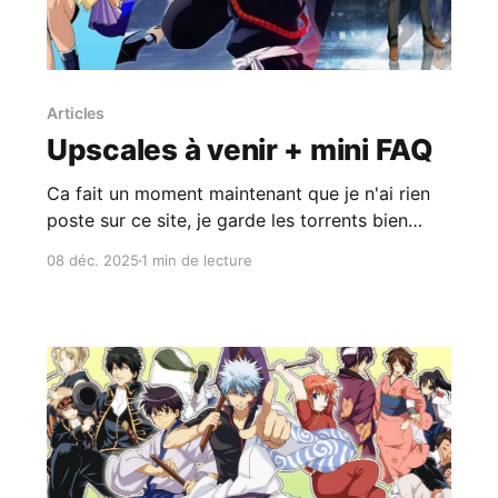
Articles
Upscales à venir + mini FAQ
Ca fait un moment maintenant que je n'ai rien
poste sur ce site, je garde les torrents bien
seedés comme il faut mais je vais trouver du
08 déc. 2025
1 min de lecture
temps pour d'autres releases. Voici une liste de
ce qui va sortir prochainement (dans l'ordre) : *
Trigun (480p