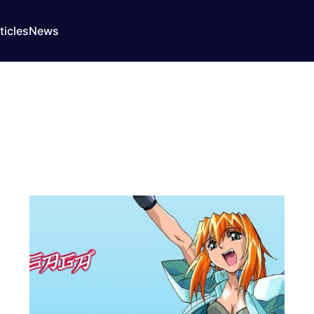
ticles
News